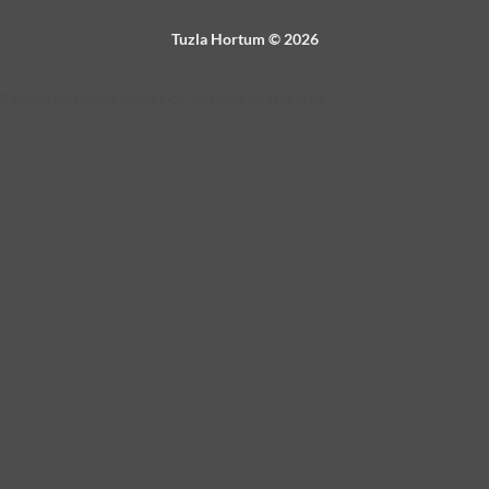
Tuzla Hortum © 2026
Desteğe ihtiyacınız olduğunda, bir mesaj uzaklıktayız.