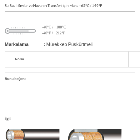
Su Bazlı Sıvılar ve Havanın Transferi için Maks +65°C / 149°F
-40°C / +100°C
-40°F / +212°F
Markalama
: Mürekkep Püskürtmeli
Norm
Bunu beğen:
İlgili