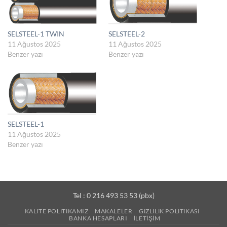
SELSTEEL-1 TWIN
SELSTEEL-2
11 Ağustos 2025
11 Ağustos 2025
Benzer yazı
Benzer yazı
SELSTEEL-1
11 Ağustos 2025
Benzer yazı
Tel : 0 216 493 53 53 (pbx)
KALITE POLITIKAMIZ
MAKALELER
GIZLILIK POLITIKASI
BANKA HESAPLARI
İLETIŞIM