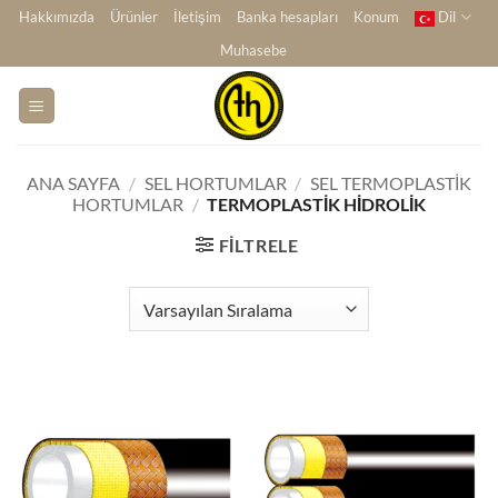
İçeriğe
Hakkımızda
Ürünler
İletişim
Banka hesapları
Konum
Dil
atla
Muhasebe
ANA SAYFA
/
SEL HORTUMLAR
/
SEL TERMOPLASTIK
HORTUMLAR
/
TERMOPLASTIK HIDROLIK
FILTRELE