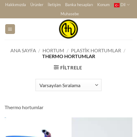
İçeriğe
Hakkımızda
Ürünler
İletişim
Banka hesapları
Konum
Dil
atla
Muhasebe
ANA SAYFA
/
HORTUM
/
PLASTIK HORTUMLAR
/
THERMO HORTUMLAR
FILTRELE
Thermo hortumlar