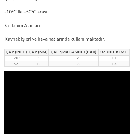
-10°C ile +50°C arası
Kullanım Alanları
Kaynak işleri ve hava hatlarında kullanılmaktadır.
ÇAP (INCH)
ÇAP (MM)
ÇALIŞMA BASINCI (BAR)
UZUNLUK (MT)
5/16″
8
20
100
3/8″
10
20
100