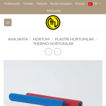
İçeriğe
Hakkımızda
Ürünler
İletişim
Banka hesapları
Konum
Dil
atla
Muhasebe
ANA SAYFA
/
HORTUM
/
PLASTIK HORTUMLAR
/
THERMO HORTUMLAR