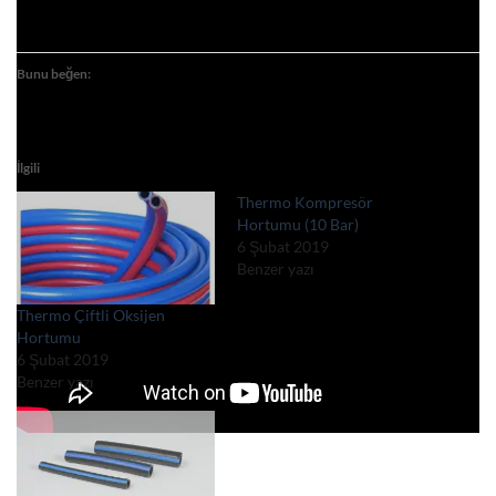
Bunu beğen:
İlgili
Thermo Kompresör
Hortumu (10 Bar)
6 Şubat 2019
Benzer yazı
Thermo Çiftli Oksijen
Hortumu
6 Şubat 2019
Benzer yazı