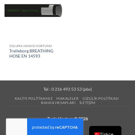
SOLUMA HAVASI HORTUMU
Trelleborg BREATHING
HOSE EN 14593
Tel : 0 216 493 53 53 (pbx)
KALITE POLITIKAMIZ
MAKALELER
GIZLILIK POLITIKASI
BANKA HESAPLARI
İLETIŞIM
Tuzla Hortum © 2026
Türkçe
Desteğe ihtiyacınız olduğunda, bir mesaj uzaklıktayız.