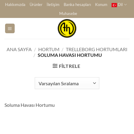
İçeriğe
Hakkımızda
Ürünler
İletişim
Banka hesapları
Konum
Dil
atla
Muhasebe
ANA SAYFA
/
HORTUM
/
TRELLEBORG HORTUMLARI
/
SOLUMA HAVASI HORTUMU
FILTRELE
Soluma Havası Hortumu