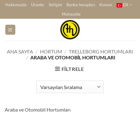
İçeriğe
Hakkımızda
Ürünler
İletişim
Banka hesapları
Konum
Dil
atla
Muhasebe
ANA SAYFA
/
HORTUM
/
TRELLEBORG HORTUMLARI
/
ARABA VE OTOMOBIL HORTUMLARI
FILTRELE
Araba ve Otomobil Hortumları