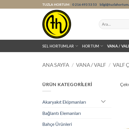
İçeriğe
TUZLA HORTUM
0 216 493 53 53
bilgi@tuzlahortum
atla
Ara:
SEL HORTUMLAR
HORTUM
VANA / VAL
ANA SAYFA
/
VANA / VALF
/
VALF 
ÜRÜN KATEGORILERI
Çekv
Akaryakıt Ekipmanları
Bağlantı Elemanları
Bahçe Ürünleri