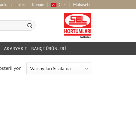
anka hesapları
Konum
Dil
Muhasebe
AKARYAKIT
BAHÇE ÜRÜNLERI
steriliyor