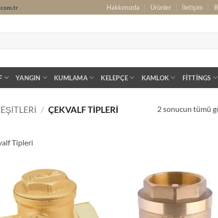
Hakkımızda
Ürünler
İletişim
B
.com.tr
F
YANGIN
KUMLAMA
KELEPÇE
KAMLOK
FITTINGS
2 sonucun tümü gö
ÇEŞITLERI
/
ÇEKVALF TIPLERI
alf Tipleri