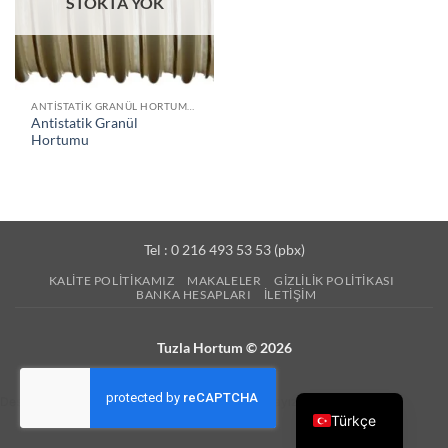
STOKTA YOK
ANTISTATIK GRANÜL HORTUMLAR
Antistatik Granül
Hortumu
Tel : 0 216 493 53 53 (pbx)
KALITE POLITIKAMIZ
MAKALELER
GIZLILIK POLITIKASI
BANKA HESAPLARI
İLETIŞIM
Tuzla Hortum © 2026
Desteğe ihtiyacınız olduğunda, bir mesaj uzaklıktayız.
Türkçe