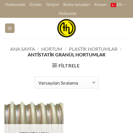
İçeriğe
Hakkımızda
Ürünler
İletişim
Banka hesapları
Konum
Dil
atla
Muhasebe
ANA SAYFA
/
HORTUM
/
PLASTIK HORTUMLAR
/
ANTISTATIK GRANÜL HORTUMLAR
FILTRELE