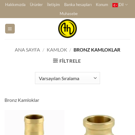
İçeriğe
Hakkımızda
Ürünler
İletişim
Banka hesapları
Konum
Dil
atla
Muhasebe
ANA SAYFA
/
KAMLOK
/
BRONZ KAMLOKLAR
FILTRELE
Bronz Kamloklar