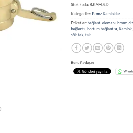
Stok kodu:
B.KAM.S.D
Kategoriler:
Bronz Kamloklar
Etiketler:
bağlantı elemanı
,
bronz
,
d t
bağlantı.
,
hortum bağlantısı
,
Kamlok
sök tak
,
tak
Bunu Paylaşın
What
)