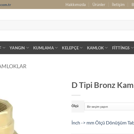
Hakkımızda
Ürünler
İletişim
B
.com.tr
F
YANGIN
KUMLAMA
KELEPÇE
KAMLOK
FITTINGS
AMLOKLAR
D Tipi Bronz Kam
Ölçü
İnch -> mm Ölçü Dönüşüm Ta