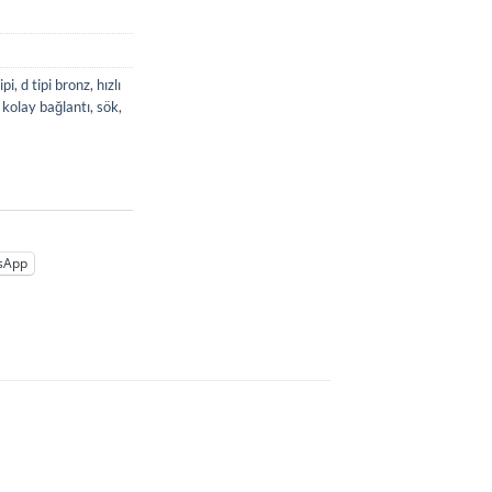
ipi
,
d tipi bronz
,
hızlı
,
kolay bağlantı
,
sök
,
sApp