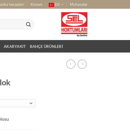
anka hesapları
Konum
Dil
Muhasebe
AKARYAKIT
BAHÇE ÜRÜNLERI
lok
blosu