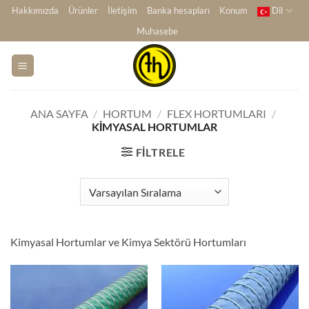
İçeriğe
Hakkımızda
Ürünler
İletişim
Banka hesapları
Konum
Dil
atla
Muhasebe
ANA SAYFA
/
HORTUM
/
FLEX HORTUMLARI
/
KIMYASAL HORTUMLAR
FILTRELE
Kimyasal Hortumlar ve Kimya Sektörü Hortumları