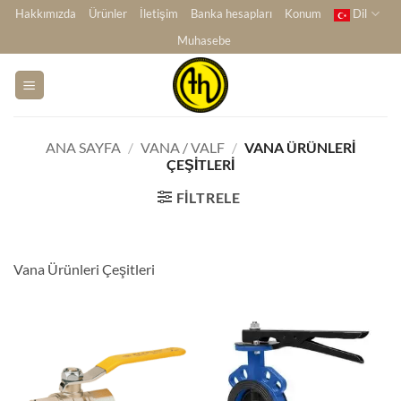
İçeriğe
Hakkımızda
Ürünler
İletişim
Banka hesapları
Konum
Dil
atla
Muhasebe
ANA SAYFA
/
VANA / VALF
/
VANA ÜRÜNLERI
ÇEŞITLERI
FILTRELE
Vana Ürünleri Çeşitleri