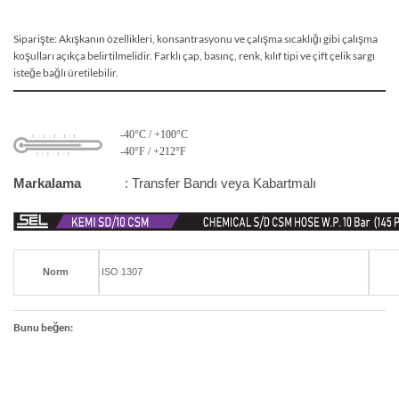
Siparişte: Akışkanın özellikleri, konsantrasyonu ve çalışma sıcaklığı gibi çalışma
koşulları açıkça belirtilmelidir. Farklı çap, basınç, renk, kılıf tipi ve çift çelik sargı
isteğe bağlı üretilebilir.
-40°C / +100°C
-40°F / +212°F
Markalama
: Transfer Bandı veya Kabartmalı
Norm
ISO 1307
Bunu beğen: