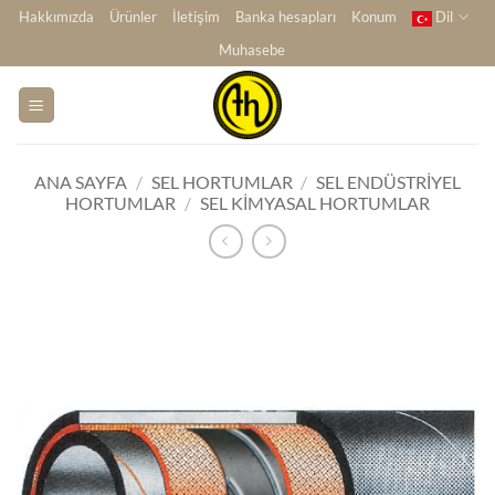
İçeriğe
Hakkımızda
Ürünler
İletişim
Banka hesapları
Konum
Dil
atla
Muhasebe
ANA SAYFA
/
SEL HORTUMLAR
/
SEL ENDÜSTRIYEL
HORTUMLAR
/
SEL KIMYASAL HORTUMLAR