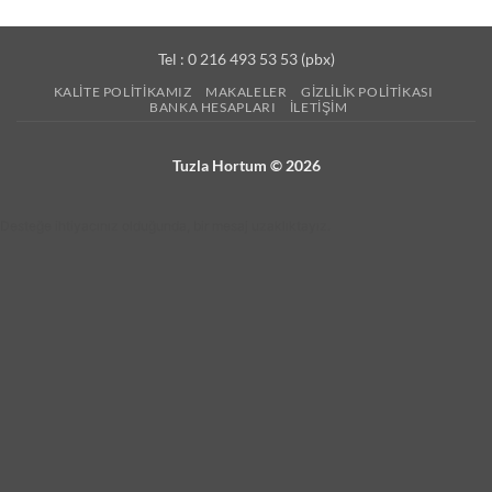
Tel : 0 216 493 53 53 (pbx)
KALITE POLITIKAMIZ
MAKALELER
GIZLILIK POLITIKASI
BANKA HESAPLARI
İLETIŞIM
Tuzla Hortum © 2026
Desteğe ihtiyacınız olduğunda, bir mesaj uzaklıktayız.