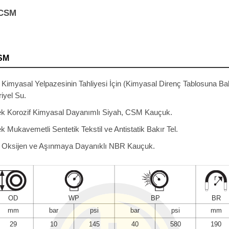
 CSM
CSM
 Kimyasal Yelpazesinin Tahliyesi İçin (Kimyasal Direnç Tablosuna Ba
iyel Su.
ek Korozif Kimyasal Dayanımlı Siyah, CSM Kauçuk.
k Mukavemetli Sentetik Tekstil ve Antistatik Bakır Tel.
, Oksijen ve Aşınmaya Dayanıklı NBR Kauçuk.