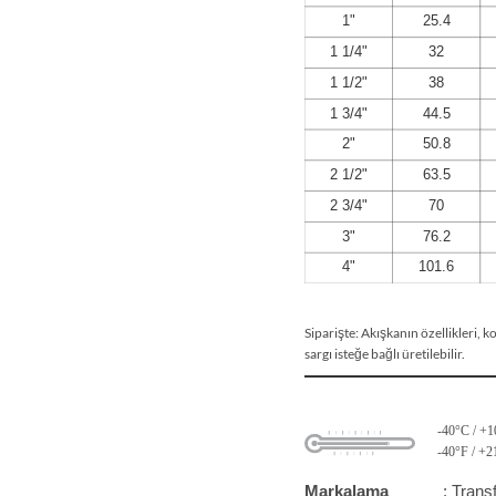
Siparişte: Akışkanın özellikleri, ko
sargı isteğe bağlı üretilebilir.
-40°C / +
-40°F / +
Markalama
: Trans