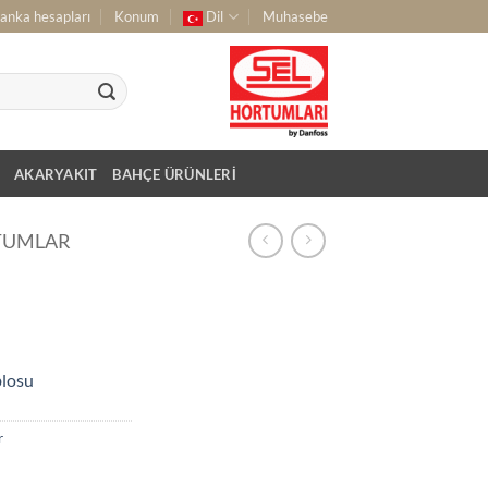
anka hesapları
Konum
Dil
Muhasebe
AKARYAKIT
BAHÇE ÜRÜNLERI
RTUMLAR
blosu
r