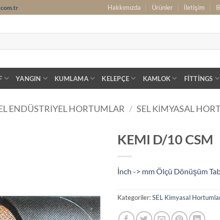
Hakkımızda
Ürünler
İletişim
B
.com.tr
F
YANGIN
KUMLAMA
KELEPÇE
KAMLOK
FITTINGS
EL ENDÜSTRIYEL HORTUMLAR
/
SEL KIMYASAL HO
KEMI D/10 CSM
İnch -> mm Ölçü Dönüşüm Ta
Kategoriler:
SEL Kimyasal Hortumla