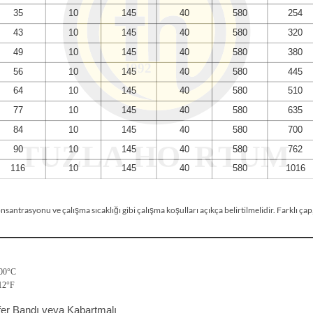
nsantrasyonu ve çalışma sıcaklığı gibi çalışma koşulları açıkça belirtilmelidir. Farklı çap, ba
100°C
212°F
fer Bandı veya Kabartmalı