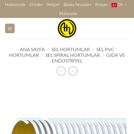
İçeriğe
Hakkımızda
Ürünler
İletişim
Banka hesapları
Konum
Dil
atla
Muhasebe
ANA SAYFA
/
SEL HORTUMLAR
/
SEL PVC
HORTUMLAR
/
SEL SPIRAL HORTUMLAR
/
GIDA VE
ENDÜSTRIYEL