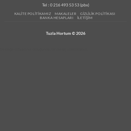
Tel : 0 216 493 53 53 (pbx)
KALITE POLITIKAMIZ
MAKALELER
GIZLILIK POLITIKASI
BANKA HESAPLARI
İLETIŞIM
Tuzla Hortum © 2026
Desteğe ihtiyacınız olduğunda, bir mesaj uzaklıktayız.