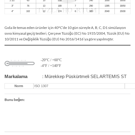
Gıda ile temas eden ürünler için 40°C’de 10 gün süreyle A, B, C, D1 simülasyon
sıvısı kimyasal geçiş testleri, Çerçeve Tüzüğü (EC) No 1935/2004, Tüzük (EU) No
10/2011 ve Değişiklik Tüzüğü (EU) No 2016/1416’ya göre yapılmıştır.
-20°C / +60°C
-4°F / +140°F
Markalama
: Mürekkep Püskürtmeli SEL ARTEMIS ST
Norm
ISO 1307
Bunu beğen: