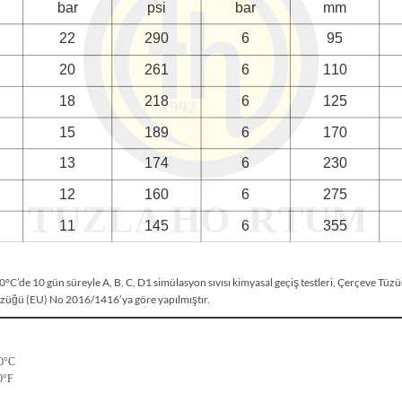
40°C’de 10 gün süreyle A, B, C, D1 simülasyon sıvısı kimyasal geçiş testleri, Çerçeve T
üzüğü (EU) No 2016/1416’ya göre yapılmıştır.
60°C
0°F