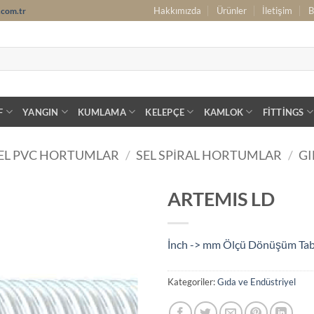
Hakkımızda
Ürünler
İletişim
B
.com.tr
F
YANGIN
KUMLAMA
KELEPÇE
KAMLOK
FITTINGS
EL PVC HORTUMLAR
/
SEL SPIRAL HORTUMLAR
/
GI
ARTEMIS LD
İnch -> mm Ölçü Dönüşüm Ta
Kategoriler:
Gıda ve Endüstriyel