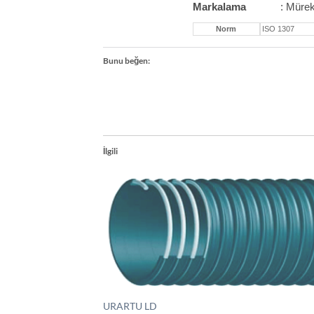
Markalama
: Müre
Norm
ISO 1307
Bunu beğen:
İlgili
URARTU LD