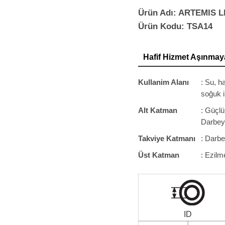
Ürün Adı: ARTEMIS 
Ürün Kodu: TSA14
Hafif Hizmet Aşınmaya
Kullanim Alanı
: Su, h
soğuk i
Alt Katman
: Güçl
Darbeye
Takviye Katmanı
: Darbe
Üst Katman
: Ezilm