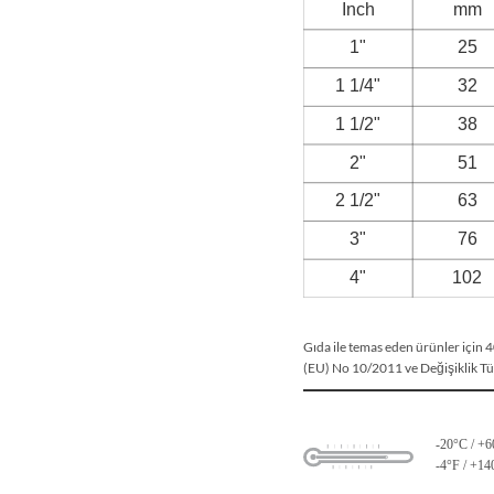
Gıda ile temas eden ürünler için 
(EU) No 10/2011 ve Değişiklik T
-20°C / +
-4°F / +14