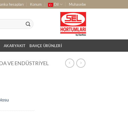
anka hesapları
Konum
Dil
Muhasebe
AKARYAKIT
BAHÇE ÜRÜNLERI
DA VE ENDÜSTRIYEL
blosu