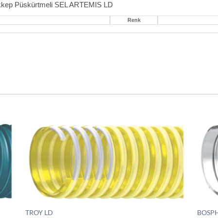
kkep Püskürtmeli SEL ARTEMIS LD
Renk
TROY LD
BOSP