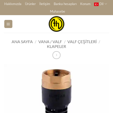
İçeriğe
Hakkımızda
Ürünler
İletişim
Banka hesapları
Konum
Dil
atla
Muhasebe
ANA SAYFA
/
VANA / VALF
/
VALF ÇEŞITLERI
/
KLAPELER