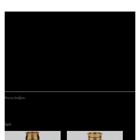
Bunu beğen:
İlgili