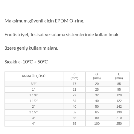
Maksimum güvenlik için EPDM O-ring.
Endüstriyel, Tesisat ve sulama sistemlerinde kullanılmak
üzere geniş kullanım alanı.
Sıcaklık -10°C + 50°C
d
G
L
ANMA ÖLÇÜSÜ
(mm)
(mm)
(mm)
3/4″
17
20
85
1″
21
25
95
1 1/4″
27
32
120
1 1/2″
34
40
122
2″
40
50
142
2 1/2″
52
65
190
3″
66
80
210
4″
85
100
250