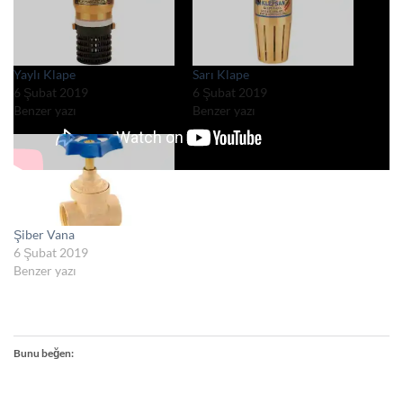
Yaylı Klape
Sarı Klape
6 Şubat 2019
6 Şubat 2019
Benzer yazı
Benzer yazı
Şiber Vana
6 Şubat 2019
Benzer yazı
Bunu beğen: