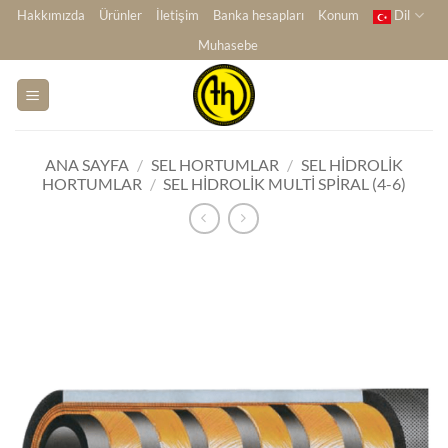
İçeriğe
Hakkımızda
Ürünler
İletişim
Banka hesapları
Konum
Dil
atla
Muhasebe
ANA SAYFA
/
SEL HORTUMLAR
/
SEL HIDROLIK
HORTUMLAR
/
SEL HIDROLIK MULTI SPIRAL (4-6)