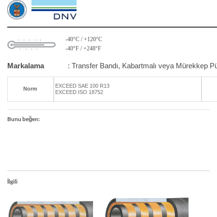
-40°C / +120°C
-40°F / +248°F
Markalama
: Transfer Bandı, Kabartmalı veya Mürekkep P
EXCEED SAE 100 R13
Norm
EXCEED ISO 18752
Bunu beğen:
İlgili