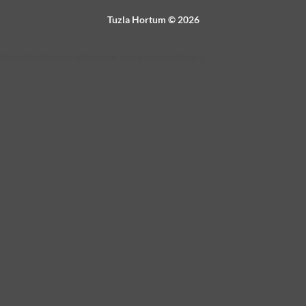
Tuzla Hortum © 2026
Desteğe ihtiyacınız olduğunda, bir mesaj uzaklıktayız.