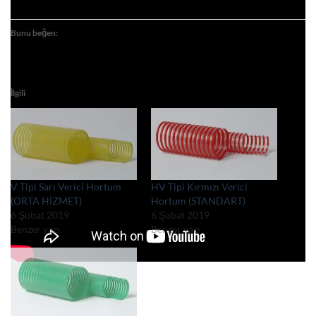
Bunu beğen:
İlgili
V Tipi Sarı Verici Hortum
HV Tipi Kırmızı Verici
(ORTA HİZMET)
Hortum (STANDART)
6 Şubat 2019
6 Şubat 2019
Benzer yazı
Benzer yazı