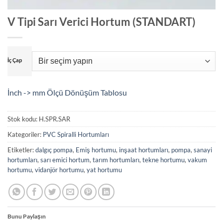
V Tipi Sarı Verici Hortum (STANDART)
İç Çap
İnch -> mm Ölçü Dönüşüm Tablosu
Stok kodu:
H.SPR.SAR
Kategoriler:
PVC Spiralli Hortumları
Etiketler:
dalgıç pompa
,
Emiş hortumu
,
inşaat hortumları
,
pompa
,
sanayi
hortumları
,
sarı emici hortum
,
tarım hortumları
,
tekne hortumu
,
vakum
hortumu
,
vidanjör hortumu
,
yat hortumu
Bunu Paylaşın