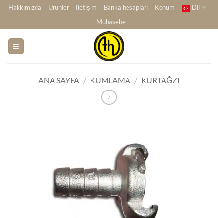
İçeriğe
Hakkımızda
Ürünler
İletişim
Banka hesapları
Konum
Dil
atla
Muhasebe
ANA SAYFA
/
KUMLAMA
/
KURTAĞZI