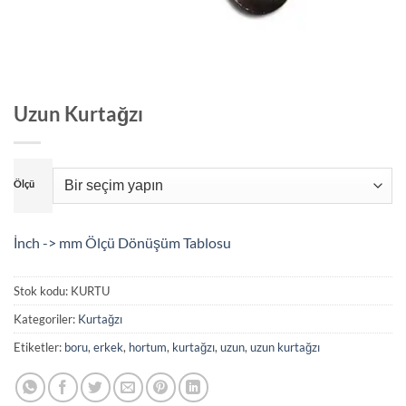
Uzun Kurtağzı
Ölçü
İnch -> mm Ölçü Dönüşüm Tablosu
Stok kodu:
KURTU
Kategoriler:
Kurtağzı
Etiketler:
boru
,
erkek
,
hortum
,
kurtağzı
,
uzun
,
uzun kurtağzı