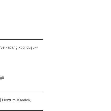
’ye kadar çıktığı düşük-
rgü