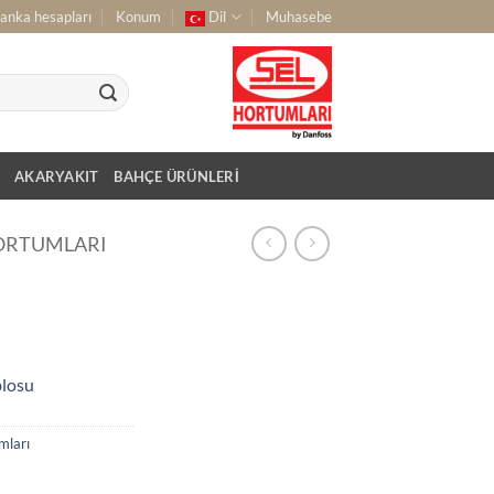
anka hesapları
Konum
Dil
Muhasebe
AKARYAKIT
BAHÇE ÜRÜNLERI
HORTUMLARI
blosu
mları