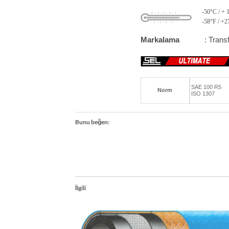
-50°C / + 
-58°F / +2
Markalama
: Tran
SAE 100 R5
Norm
ISO 1307
Bunu beğen:
İlgili