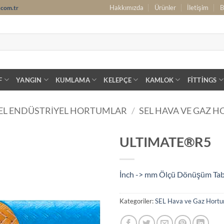
Hakkımızda
Ürünler
İletişim
B
.com.tr
F
YANGIN
KUMLAMA
KELEPÇE
KAMLOK
FITTINGS
EL ENDÜSTRIYEL HORTUMLAR
/
SEL HAVA VE GAZ 
ULTIMATE®R5
İnch -> mm Ölçü Dönüşüm Ta
Kategoriler:
SEL Hava ve Gaz Hortu