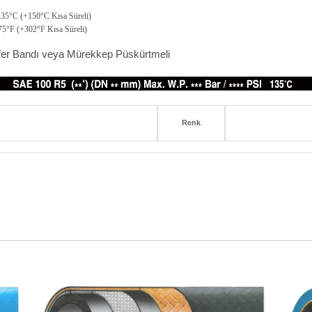
135°C (+150°C Kısa Süreli)
75°F (+302°F Kısa Süreli)
sfer Bandı veya Mürekkep Püskürtmeli
Renk