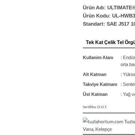
Ürün Adı: ULTIMATE
Ürün Kodu: UL-HWB3
Standart: SAE J517 1
Tek Kat Çelik Tel Örg
Kullanim Alanı
: Endüs
orta ba
Alt Katman
: Yükse
Takviye Katmanı
: Sente
Üst Katman
: Yağ 
Sertifika: D.O.T.