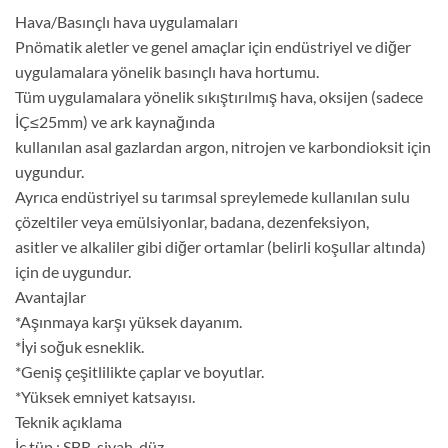
Hava/Basınçlı hava uygulamaları
Pnömatik aletler ve genel amaçlar için endüstriyel ve diğer
uygulamalara yönelik basınçlı hava hortumu.
Tüm uygulamalara yönelik sıkıştırılmış hava, oksijen (sadece
İÇ≤25mm) ve ark kaynağında
kullanılan asal gazlardan argon, nitrojen ve karbondioksit için
uygundur.
Ayrıca endüstriyel su tarımsal spreylemede kullanılan sulu
çözeltiler veya emülsiyonlar, badana, dezenfeksiyon,
asitler ve alkaliler gibi diğer ortamlar (belirli koşullar altında)
için de uygundur.
Avantajlar
*Aşınmaya karşı yüksek dayanım.
*İyi soğuk esneklik.
*Geniş çeşitlilikte çaplar ve boyutlar.
*Yüksek emniyet katsayısı.
Teknik açıklama
İç tüp : SBR, siyah, düz.