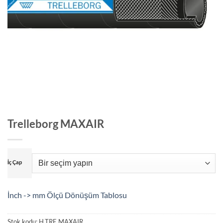
Trelleborg MAXAIR
İç Çap
İnch -> mm Ölçü Dönüşüm Tablosu
Stok kodu:
H.TRE.MAXAIR