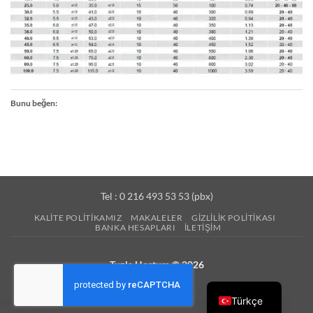
Bunu beğen:
Tel : 0 216 493 53 53 (pbx)
KALITE POLITIKAMIZ
MAKALELER
GIZLILIK POLITIKASI
BANKA HESAPLARI
İLETIŞIM
Tuzla Hortum © 2026
Türkçe
Desteğe ihtiyacınız olduğunda, bir mesaj uzaklıktayız.