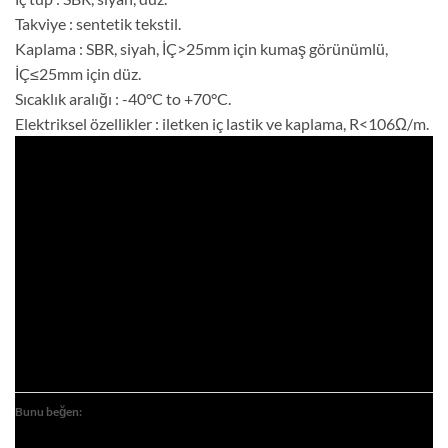
Takviye : sentetik tekstil.
Kaplama : SBR, siyah, İÇ>25mm için kumaş görünümlü,
İÇ≤25mm için düz.
Sıcaklık aralığı : -40°C to +70°C.
Elektriksel özellikler : iletken iç lastik ve kaplama, R<106Ω/m.
Bunu beğen: