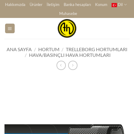
İçeriğe
Hakkımızda
Ürünler
İletişim
Banka hesapları
Konum
Dil
atla
Muhasebe
ANA SAYFA
/
HORTUM
/
TRELLEBORG HORTUMLARI
/
HAVA/BASINÇLI HAVA HORTUMLARI