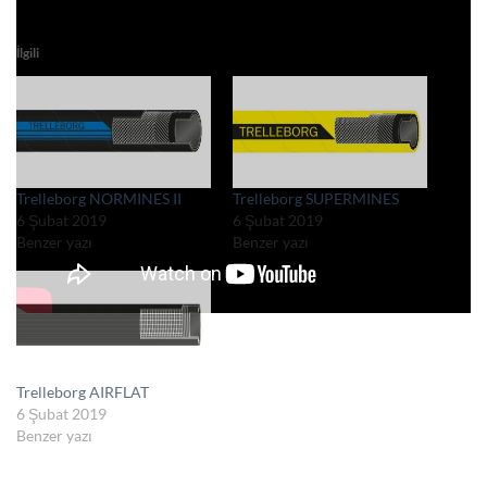
İlgili
Trelleborg NORMINES II
Trelleborg SUPERMINES
6 Şubat 2019
6 Şubat 2019
Benzer yazı
Benzer yazı
Trelleborg AIRFLAT
6 Şubat 2019
Benzer yazı