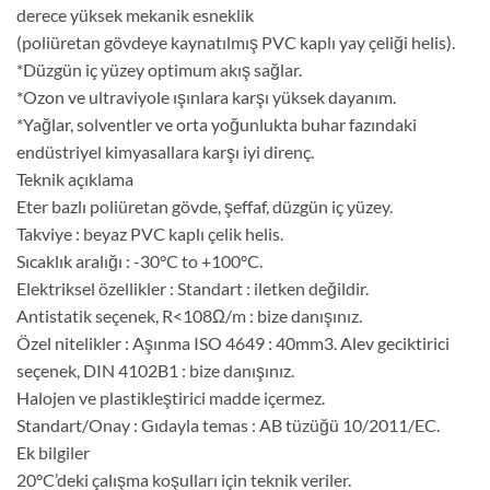
derece yüksek mekanik esneklik
(poliüretan gövdeye kaynatılmış PVC kaplı yay çeliği helis).
*Düzgün iç yüzey optimum akış sağlar.
*Ozon ve ultraviyole ışınlara karşı yüksek dayanım.
*Yağlar, solventler ve orta yoğunlukta buhar fazındaki
endüstriyel kimyasallara karşı iyi direnç.
Teknik açıklama
Eter bazlı poliüretan gövde, şeffaf, düzgün iç yüzey.
Takviye : beyaz PVC kaplı çelik helis.
Sıcaklık aralığı : -30°C to +100°C.
Elektriksel özellikler : Standart : iletken değildir.
Antistatik seçenek, R<108Ω/m : bize danışınız.
Özel nitelikler : Aşınma ISO 4649 : 40mm3. Alev geciktirici
seçenek, DIN 4102B1 : bize danışınız.
Halojen ve plastikleştirici madde içermez.
Standart/Onay : Gıdayla temas : AB tüzüğü 10/2011/EC.
Ek bilgiler
20°C’deki çalışma koşulları için teknik veriler.