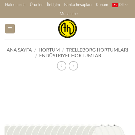
İçeriğe
Hakkımızda
Ürünler
İletişim
Banka hesapları
Konum
Dil
atla
Muhasebe
ANA SAYFA
/
HORTUM
/
TRELLEBORG HORTUMLARI
/
ENDÜSTRIYEL HORTUMLAR