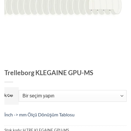
Trelleborg KLEGAINE GPU-MS
İç Çap
İnch -> mm Ölçü Dönüşüm Tablosu
Stok kodu:
H.TRE.KLEGAINE GPU-MS