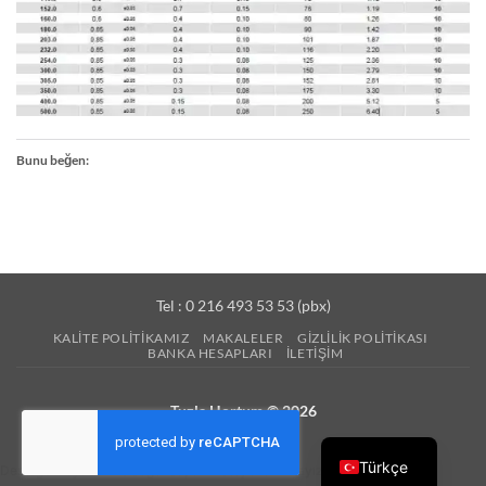
Bunu beğen:
Tel : 0 216 493 53 53 (pbx)
KALITE POLITIKAMIZ
MAKALELER
GIZLILIK POLITIKASI
BANKA HESAPLARI
İLETIŞIM
Tuzla Hortum © 2026
Türkçe
Desteğe ihtiyacınız olduğunda, bir mesaj uzaklıktayız.