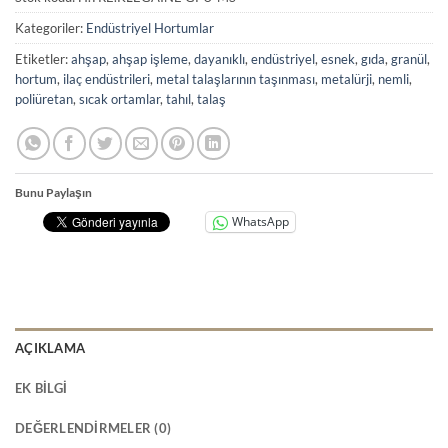
Kategoriler:
Endüstriyel Hortumlar
Etiketler:
ahşap
,
ahşap işleme
,
dayanıklı
,
endüstriyel
,
esnek
,
gıda
,
granül
,
hortum
,
ilaç endüstrileri
,
metal talaşlarının taşınması
,
metalürji
,
nemli
,
poliüretan
,
sıcak ortamlar
,
tahıl
,
talaş
Bunu Paylaşın
WhatsApp
AÇIKLAMA
EK BILGI
DEĞERLENDIRMELER (0)