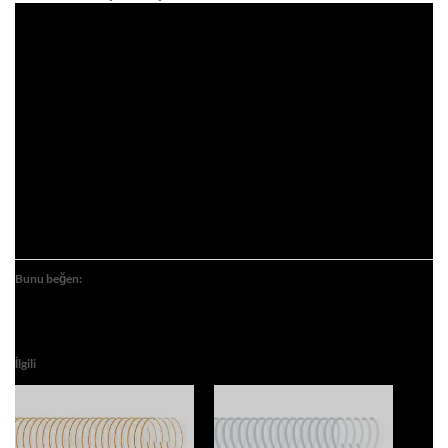
Bunu beğen:
İlgili