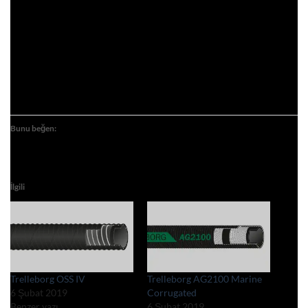
Bunu beğen:
İlgili
Trelleborg OSS IV
Trelleborg AG2100 Marine
6 Şubat 2019
Corrugated
Benzer yazı
6 Şubat 2019