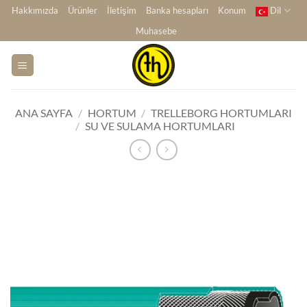
İçeriğe
Hakkımızda
Ürünler
İletişim
Banka hesapları
Konum
Dil
atla
Muhasebe
ANA SAYFA
/
HORTUM
/
TRELLEBORG HORTUMLARI
/
SU VE SULAMA HORTUMLARI