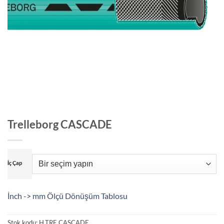
Trelleborg CASCADE
İç Çap
İnch -> mm Ölçü Dönüşüm Tablosu
Stok kodu:
H.TRE.CASCADE