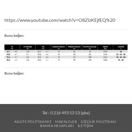
https://www.youtube.com/watch?v=O8ZlzKEjfEQ%20
Bunu beğen:
Bunu beğen:
Tel : 0 216 493 53 53 (pbx)
KALITE POLITIKAMIZ
MAKALELER
GIZLILIK POLITIKASI
BANKA HESAPLARI
İLETIŞIM