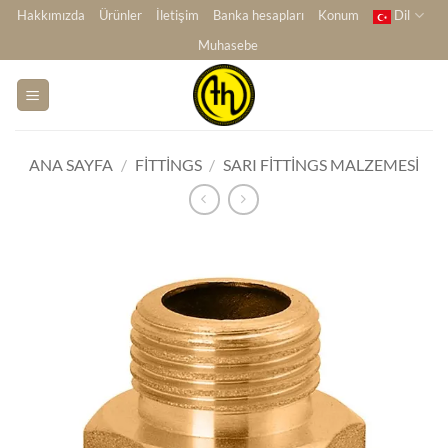
İçeriğe
Hakkımızda
Ürünler
İletişim
Banka hesapları
Konum
Dil
atla
Muhasebe
ANA SAYFA
/
FITTINGS
/
SARI FITTINGS MALZEMESI