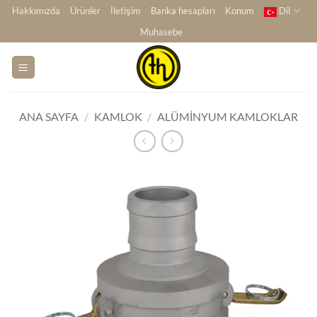
İçeriğe
Hakkımızda
Ürünler
İletişim
Banka hesapları
Konum
Dil
atla
Muhasebe
ANA SAYFA
/
KAMLOK
/
ALÜMINYUM KAMLOKLAR