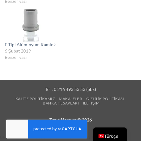
Benzer yazı
E Tipi Alüminyum Kamlok
6 Şubat 2019
Benzer yazı
Tel : 0 216 493 53 53 (pbx)
KALITE POLITIKAMIZ
MAKALELER
GIZLILIK POLITIKASI
BANKA HESAPLARI
İLETIŞIM
Tuzla Hortum © 2026
Türkçe
Desteğe ihtiyacınız olduğunda, bir mesaj uzaklıktayız.