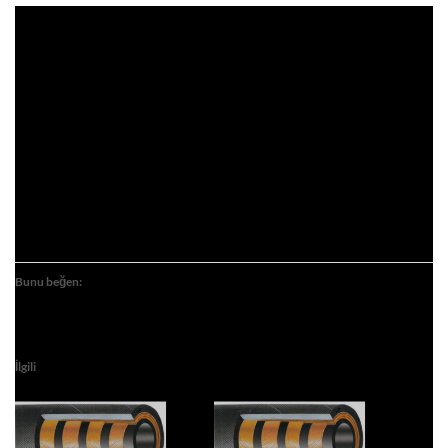
Bunu beğen:
İlgili