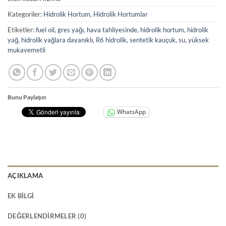
Kategoriler:
Hidrolik Hortum
,
Hidrolik Hortumlar
Etiketler:
fuel oil
,
gres yağı
,
hava tahliyesinde
,
hidrolik hortum
,
hidrolik
yağ
,
hidrolik yağlara dayanıklı
,
R6 hidrolik
,
sentetik kauçuk
,
su
,
yüksek
mukavemetli
Bunu Paylaşın
WhatsApp
AÇIKLAMA
EK BILGI
DEĞERLENDIRMELER (0)