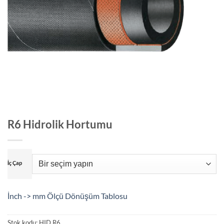
R6 Hidrolik Hortumu
İç Çap
İnch -> mm Ölçü Dönüşüm Tablosu
Stok kodu:
HID.R6