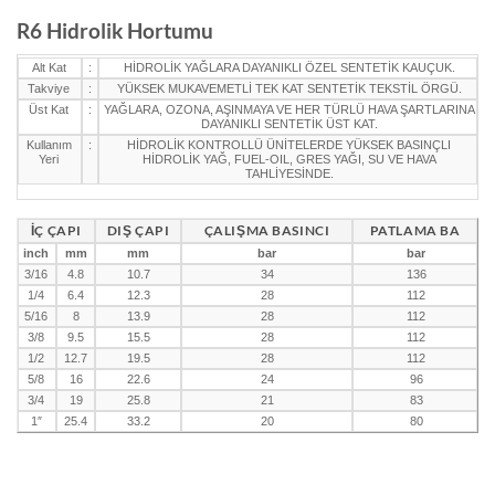
R6 Hidrolik Hortumu
Alt Kat
:
HİDROLİK YAĞLARA DAYANIKLI ÖZEL SENTETİK KAUÇUK.
Takviye
:
YÜKSEK MUKAVEMETLİ TEK KAT SENTETİK TEKSTİL ÖRGÜ.
Üst Kat
:
YAĞLARA, OZONA, AŞINMAYA VE HER TÜRLÜ HAVA ŞARTLARINA
DAYANIKLI SENTETİK ÜST KAT.
Kullanım
:
HİDROLİK KONTROLLÜ ÜNİTELERDE YÜKSEK BASINÇLI
Yeri
HİDROLİK YAĞ, FUEL-OIL, GRES YAĞI, SU VE HAVA
TAHLİYESİNDE.
İÇ ÇAPI
DIŞ ÇAPI
ÇALIŞMA BASINCI
PATLAMA BA
inch
mm
mm
bar
bar
3/16
4.8
10.7
34
136
1/4
6.4
12.3
28
112
5/16
8
13.9
28
112
3/8
9.5
15.5
28
112
1/2
12.7
19.5
28
112
5/8
16
22.6
24
96
3/4
19
25.8
21
83
1″
25.4
33.2
20
80