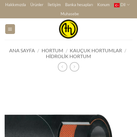
İçeriğe
Hakkımızda
Ürünler
İletişim
Banka hesapları
Konum
Dil
atla
Muhasebe
ANA SAYFA
/
HORTUM
/
KAUÇUK HORTUMLAR
/
HIDROLIK HORTUM