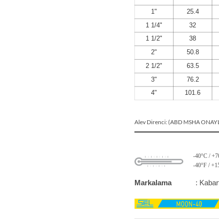
Alev Direnci: (ABD MSHA ONAYL
-40°C / +
-40°F / +
Markalama
: Kaba