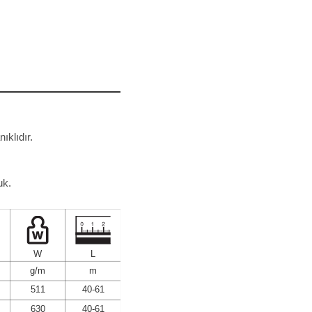
ıklıdır.
uk.