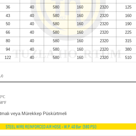
I)
70°C
158°F
rtmalı veya Mürekkep Püskürtmeli