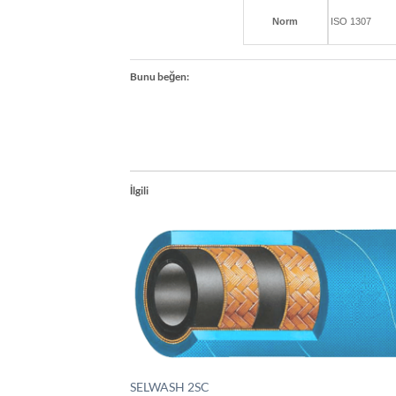
Norm
ISO 1307
Bunu beğen:
İlgili
SELWASH 2SC