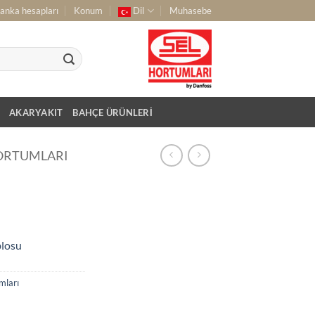
anka hesapları
Konum
Dil
Muhasebe
AKARYAKIT
BAHÇE ÜRÜNLERI
HORTUMLARI
blosu
mları