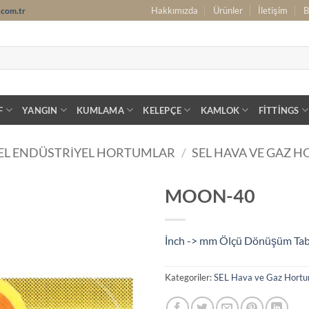
Hakkımızda
Ürünler
İletişim
B
.com.tr
F
YANGIN
KUMLAMA
KELEPÇE
KAMLOK
FITTINGS
EL ENDÜSTRIYEL HORTUMLAR
/
SEL HAVA VE GAZ 
MOON-40
İnch -> mm Ölçü Dönüşüm Ta
Kategoriler:
SEL Hava ve Gaz Hortu