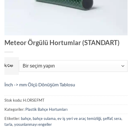
Meteor Örgülü Hortumlar (STANDART)
İç Çap
İnch -> mm Ölçü Dönüşüm Tablosu
Stok kodu:
H.ORSEFMT
Kategoriler:
Plastik Bahçe Hortumları
Etiketler:
bahçe
,
bahçe sulama
,
ev iş yeri ve araç temizliği
,
şeffaf
,
sera
,
tarla
,
yosunlanmayı engeller