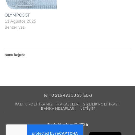
OLYMPOS ST
11 Ağustos 2025
Benzer yazı
Bunu beğen:
Tel : 0 216 493 53 53 (pbx)
KALITE POLITIKAMIZ
MAKALELER
GIZLILIK POLITIKASI
BANKA HESAPLARI
İLETIŞIM
Tuzla Hortum © 2026