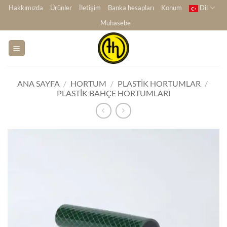
İçeriğe
Hakkımızda
Ürünler
İletişim
Banka hesapları
Konum
Dil
atla
Muhasebe
ANA SAYFA
/
HORTUM
/
PLASTIK HORTUMLAR
/
PLASTIK BAHÇE HORTUMLARI