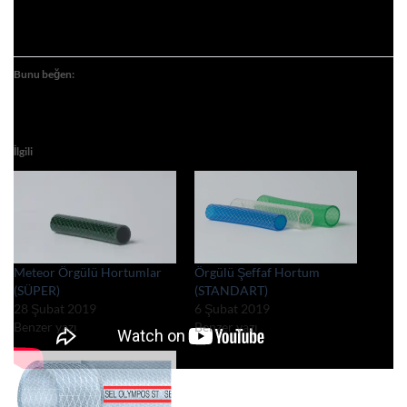
Bunu beğen:
İlgili
Meteor Örgülü Hortumlar
Örgülü Şeffaf Hortum
(SÜPER)
(STANDART)
28 Şubat 2019
6 Şubat 2019
Benzer yazı
Benzer yazı