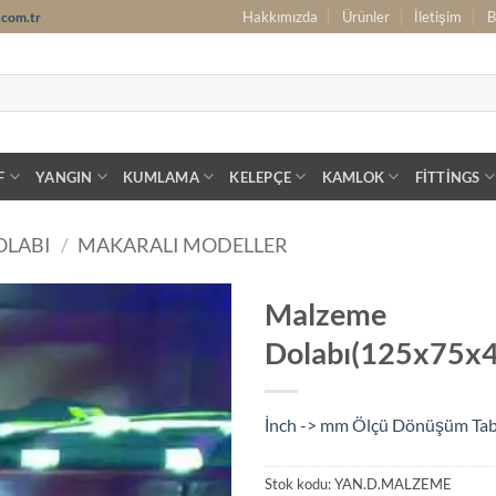
Hakkımızda
Ürünler
İletişim
B
.com.tr
F
YANGIN
KUMLAMA
KELEPÇE
KAMLOK
FITTINGS
OLABI
/
MAKARALI MODELLER
Malzeme
Dolabı(125x75x4
İnch -> mm Ölçü Dönüşüm Ta
Stok kodu:
YAN.D.MALZEME