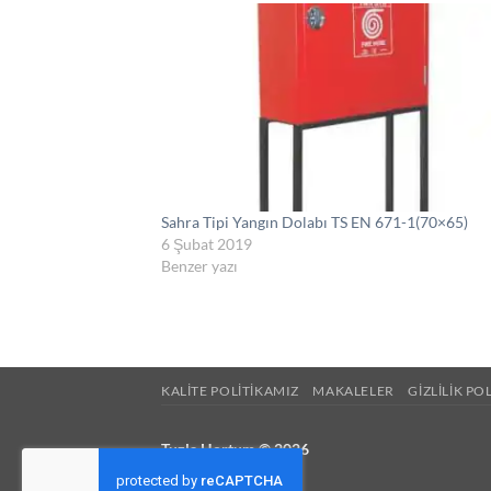
Sahra Tipi Yangın Dolabı TS EN 671-1(70×65)
6 Şubat 2019
Benzer yazı
KALITE POLITIKAMIZ
MAKALELER
GIZLILIK PO
Tuzla Hortum © 2026