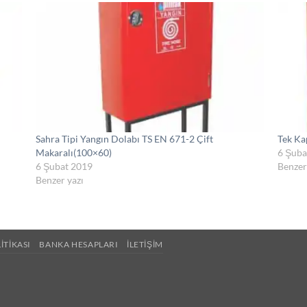
Sahra Tipi Yangın Dolabı TS EN 671-2 Çift
Tek Ka
Makaralı(100×60)
6 Şuba
6 Şubat 2019
Benzer
Benzer yazı
LITIKASI
BANKA HESAPLARI
İLETIŞIM