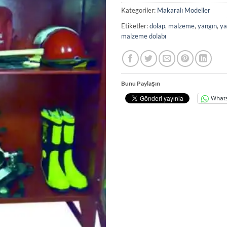
Kategoriler:
Makaralı Modeller
Etiketler:
dolap
,
malzeme
,
yangın
,
ya
malzeme dolabı
Bunu Paylaşın
What