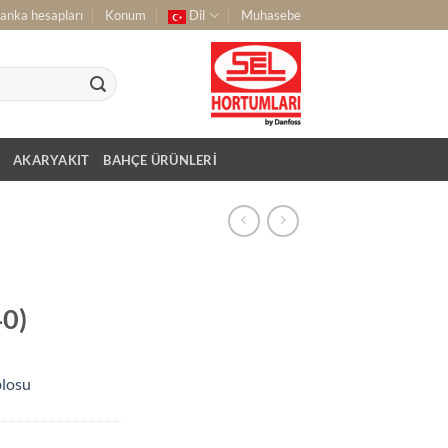
anka hesapları
Konum
Dil
Muhasebe
AKARYAKIT
BAHÇE ÜRÜNLERI
0)
blosu