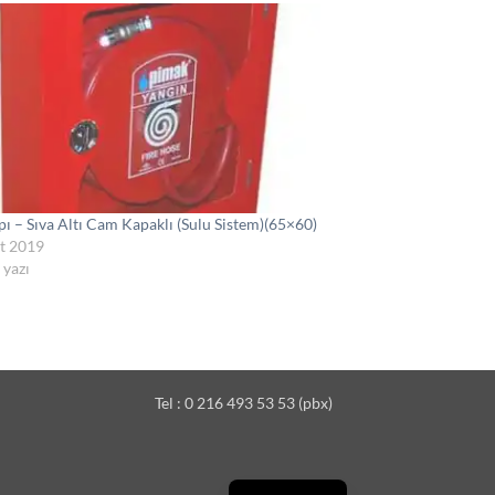
pı – Sıva Altı Cam Kapaklı (Sulu Sistem)(65×60)
t 2019
 yazı
Tel : 0 216 493 53 53 (pbx)