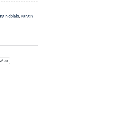
ngın dolabı
,
yangın
sApp