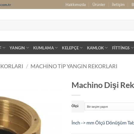
Hakkımızda
Ürünler
İletişim
B
.com.tr
F
YANGIN
KUMLAMA
KELEPÇE
KAMLOK
FITTINGS
EKORLARI
/
MACHINO TIP YANGIN REKORLARI
Machino Dişi Rek
Ölçü
İnch -> mm Ölçü Dönüşüm Ta