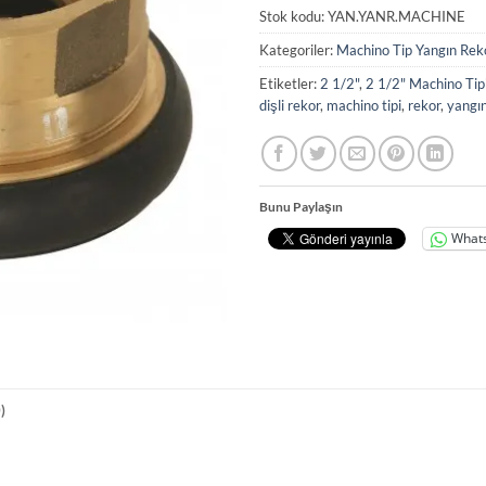
Stok kodu:
YAN.YANR.MACHINE
Kategoriler:
Machino Tip Yangın Reko
Etiketler:
2 1/2"
,
2 1/2" Machino Tipi
dişli rekor
,
machino tipi
,
rekor
,
yangı
Bunu Paylaşın
What
)