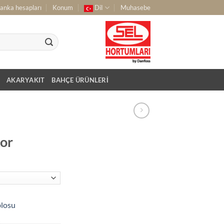
anka hesapları
Konum
Dil
Muhasebe
AKARYAKIT
BAHÇE ÜRÜNLERI
or
blosu