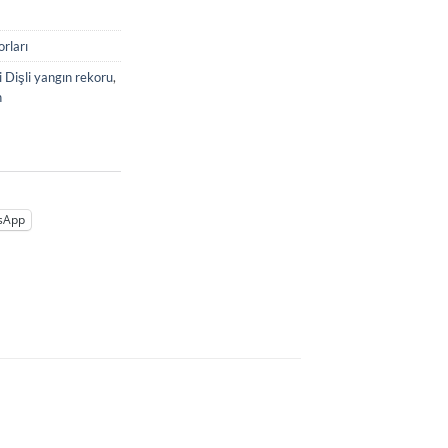
rları
 Dişli yangın rekoru
,
n
sApp