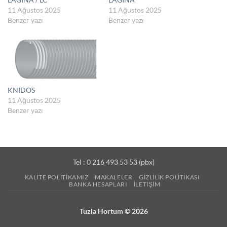
11 Ağustos 2025
11 Ağustos 2025
Benzer yazı
Benzer yazı
KNIDOS
11 Ağustos 2025
Benzer yazı
Tel : 0 216 493 53 53 (pbx)
KALITE POLITIKAMIZ
MAKALELER
GIZLILIK POLITIKASI
BANKA HESAPLARI
İLETIŞIM
Tuzla Hortum © 2026