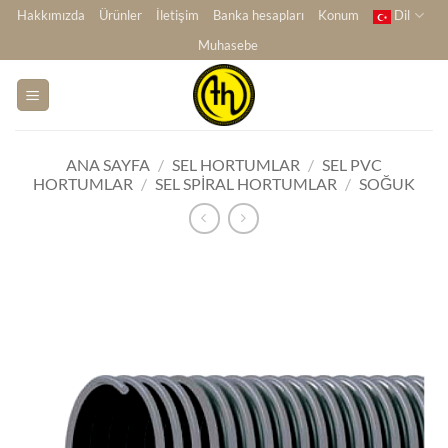
İçeriğe
Hakkımızda
Ürünler
İletişim
Banka hesapları
Konum
Dil
atla
Muhasebe
ANA SAYFA
/
SEL HORTUMLAR
/
SEL PVC
HORTUMLAR
/
SEL SPIRAL HORTUMLAR
/
SOĞUK