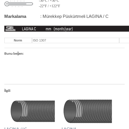
-30°C / +50°C
-22°F / +122°F
Markalama
: Mürekkep Püskürtmeli LAGINA / C
Norm
ISO 1307
Bunu beğen:
İlgili
LAGINA / LC
LAGINA