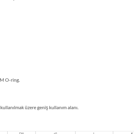
M O-ring.
 kullanılmak üzere geniş kullanım alanı.
DN
d1
L
K