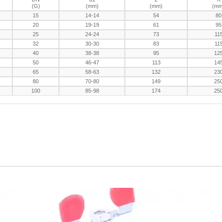
(G)
(mm)
(mm)
(mm
15
14-14
54
80
20
19-19
61
95
25
24-24
73
11
32
30-30
83
11
40
38-38
95
12
50
46-47
113
14
65
58-63
132
23
80
70-80
149
25
100
85-98
174
25