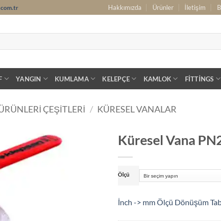
Hakkımızda
Ürünler
İletişim
B
.com.tr
F
YANGIN
KUMLAMA
KELEPÇE
KAMLOK
FITTINGS
ÜRÜNLERI ÇEŞITLERI
/
KÜRESEL VANALAR
Küresel Vana PN
Ölçü
İnch -> mm Ölçü Dönüşüm Ta