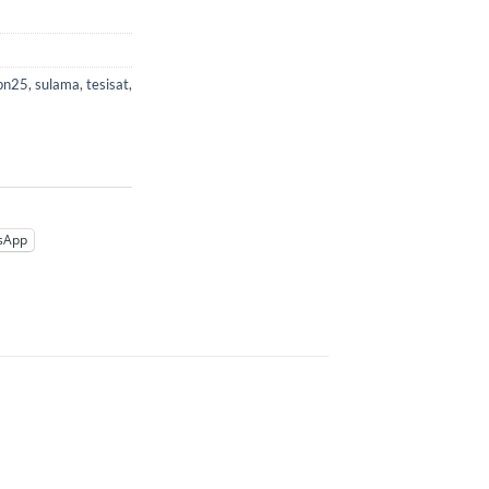
pn25
,
sulama
,
tesisat
,
sApp