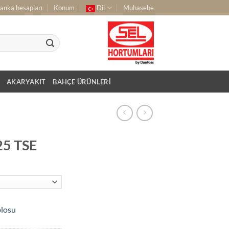
anka hesapları
Konum
Dil
Muhasebe
AKARYAKIT
BAHÇE ÜRÜNLERI
25 TSE
blosu