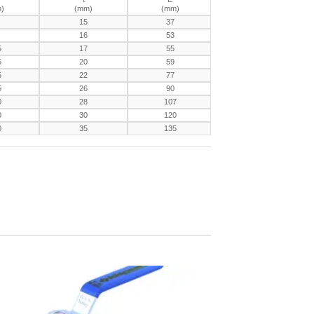
)
(mm)
(mm)
15
37
16
53
5
17
55
5
20
59
5
22
77
5
26
90
0
28
107
0
30
120
0
35
135