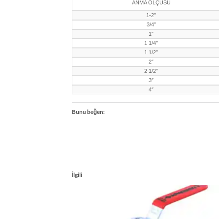
ANMA ÖLÇÜSÜ
1-2″
3/4″
1″
1 1/4″
1 1/2″
2″
2 1/2″
3″
4″
Bunu beğen:
İlgili