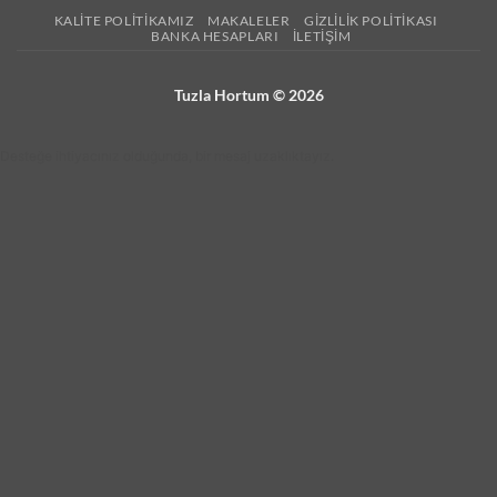
KALITE POLITIKAMIZ
MAKALELER
GIZLILIK POLITIKASI
BANKA HESAPLARI
İLETIŞIM
Tuzla Hortum © 2026
Desteğe ihtiyacınız olduğunda, bir mesaj uzaklıktayız.