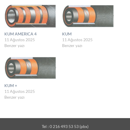
KUM AMERICA 4
KUM
11 Ağustos 2025
11 Ağustos 2025
Benzer yazı
Benzer yazı
KUM +
11 Ağustos 2025
Benzer yazı
Tel : 0 216 493 53 53 (pbx)