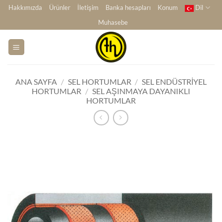
İçeriğe
Hakkımızda
Ürünler
İletişim
Banka hesapları
Konum
Dil
atla
Muhasebe
ANA SAYFA
/
SEL HORTUMLAR
/
SEL ENDÜSTRIYEL
HORTUMLAR
/
SEL AŞINMAYA DAYANIKLI
HORTUMLAR