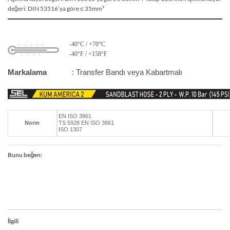
değeri: DIN 53516’ya göre ≤ 35mm³
-40°C / +70°C
-40°F / +158°F
Markalama
: Transfer Bandı veya Kabartmalı
EN ISO 3861
Norm
TS 5928 EN ISO 3861
ISO 1307
Bunu beğen:
İlgili