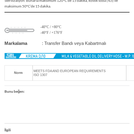
Sterilizasyon: Buharla maksimum 120°C’de 15 dakika, kostik soda (%5) ile
maksimum 50°C’de 15 dakika.
-40°C / +80°C
-40°F / +176°F
Markalama
: Transfer Bandı veya Kabartmalı
MEETS FDA AND EUROPEAN REQUIREMENTS
Norm
ISO 1307
Bunu beğen:
İlgili