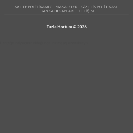
KALITE POLITIKAMIZ
MAKALELER
GIZLILIK POLITIKASI
BANKA HESAPLARI
İLETIŞIM
Tuzla Hortum © 2026
Desteğe ihtiyacınız olduğunda, bir mesaj uzaklıktayız.