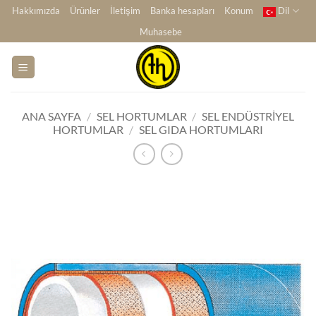
İçeriğe
Hakkımızda
Ürünler
İletişim
Banka hesapları
Konum
Dil
atla
Muhasebe
ANA SAYFA
/
SEL HORTUMLAR
/
SEL ENDÜSTRIYEL
HORTUMLAR
/
SEL GIDA HORTUMLARI