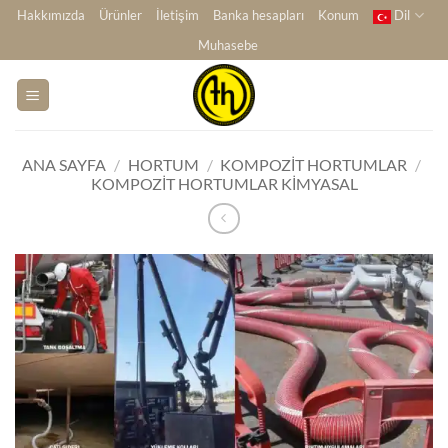
İçeriğe
Hakkımızda
Ürünler
İletişim
Banka hesapları
Konum
Dil
atla
Muhasebe
ANA SAYFA
/
HORTUM
/
KOMPOZIT HORTUMLAR
/
KOMPOZIT HORTUMLAR KIMYASAL