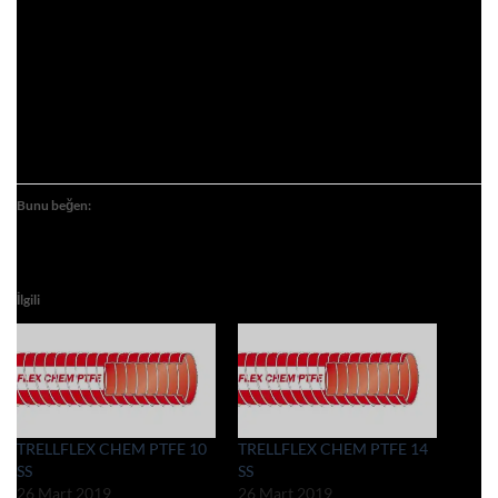
Bunu beğen:
İlgili
TRELLFLEX CHEM PTFE 10
TRELLFLEX CHEM PTFE 14
SS
SS
26 Mart 2019
26 Mart 2019