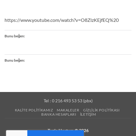
https://www.youtube.com/watch?v=O8ZlzKEjfEQ%20
Bunu beğen:
Bunu beğen:
Tel : 0 216 493 53 53 (pbx)
KALITE POLITIKAMIZ
MAKALELER
GIZLILIK POLITIKASI
BANKA HESAPLARI
İLETIŞIM
Tuzla Hortum © 2026