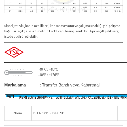
Siparişte: Akışkanın özellikleri, konsantrasyonu ve çalışma sıcaklığı gibi çalışma
koşulları açıkça belirtilmelidir. Farklı çap, basınç, renk, kılıf tipi ve çift çelik sargı
isteğe bağlı üretilebilir.
-40°C / +80°C
-40°F / +176°F
Markalama
: Transfer Bandı veya Kabartmalı
Norm
TS EN 12115 TYPE SD