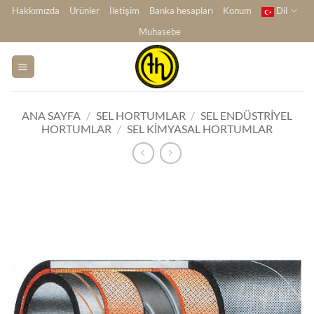
İçeriğe
Hakkımızda
Ürünler
İletişim
Banka hesapları
Konum
Dil
atla
Muhasebe
ANA SAYFA
/
SEL HORTUMLAR
/
SEL ENDÜSTRIYEL
HORTUMLAR
/
SEL KIMYASAL HORTUMLAR