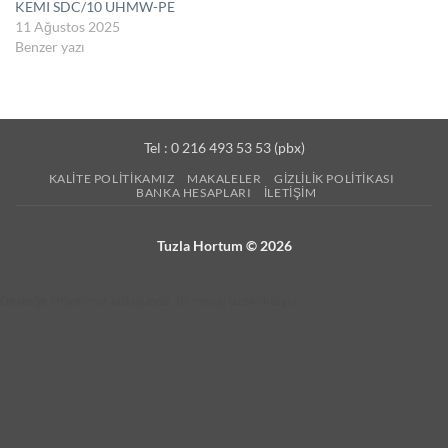
KEMI SDC/10 UHMW-PE
11 Ağustos 2025
Benzer yazı
Tel : 0 216 493 53 53 (pbx)
KALITE POLITIKAMIZ
MAKALELER
GIZLILIK POLITIKASI
BANKA HESAPLARI
İLETIŞIM
Tuzla Hortum © 2026
Desteğe ihtiyacınız olduğunda, bir mesaj uzaklıktayız.