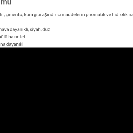
tumu
, çimento, kum gibi aşındırıcı maddelerin pnomatik ve hidrolik n
maya dayanıklı, siyah, düz
ülü bakır tel
ına dayanıklı