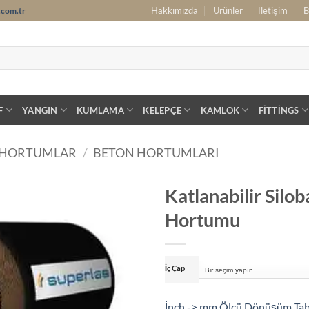
Hakkımızda
Ürünler
İletişim
B
.com.tr
F
YANGIN
KUMLAMA
KELEPÇE
KAMLOK
FITTINGS
 HORTUMLAR
/
BETON HORTUMLARI
Katlanabilir Silob
Hortumu
İç Çap
İnch -> mm Ölçü Dönüşüm Ta