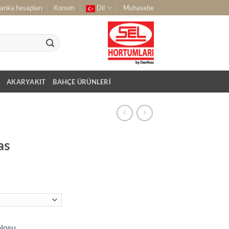
anka hesapları
Konum
Dil
Muhasebe
AKARYAKIT
BAHÇE ÜRÜNLERI
as
blosu