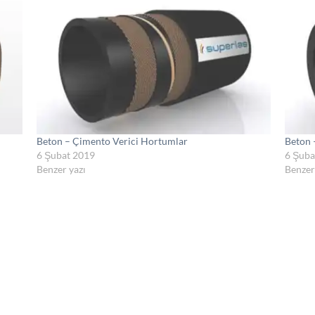
Beton – Çimento Verici Hortumlar
Beton 
6 Şubat 2019
6 Şuba
Benzer yazı
Benzer