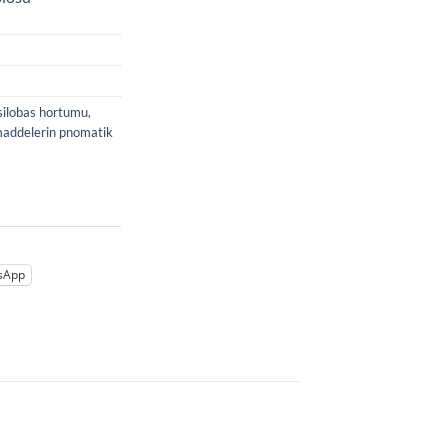
 silobas hortumu
,
 maddelerin pnomatik
sApp