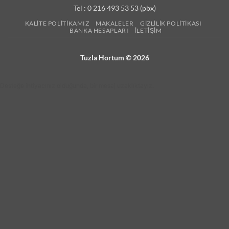
Tel : 0 216 493 53 53 (pbx)
KALITE POLITIKAMIZ
MAKALELER
GIZLILIK POLITIKASI
BANKA HESAPLARI
İLETIŞIM
Tuzla Hortum © 2026
Desteğe ihtiyacınız olduğunda, bir mesaj uzaklıktayız.