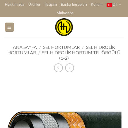
İçeriğe
Hakkımızda
Ürünler
İletişim
Banka hesapları
Konum
Dil
atla
Muhasebe
ANA SAYFA
/
SEL HORTUMLAR
/
SEL HIDROLIK
HORTUMLAR
/
SEL HIDROLIK HORTUM TEL ÖRGÜLÜ
(1-2)