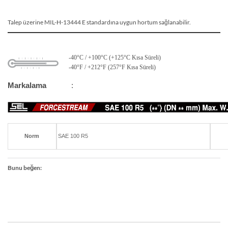
Talep üzerine MIL-H-13444 E standardına uygun hortum sağlanabilir.
-40°C / +100°C (+125°C Kısa Süreli)
-40°F / +212°F (257°F Kısa Süreli)
Markalama
:
Norm
SAE 100 R5
Bunu beğen: