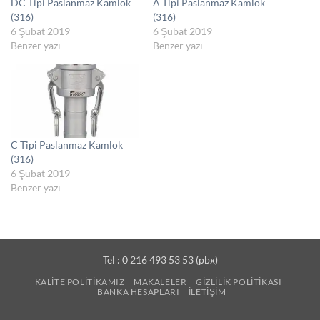
DC Tipi Paslanmaz Kamlok
A Tipi Paslanmaz Kamlok
(316)
(316)
6 Şubat 2019
6 Şubat 2019
Benzer yazı
Benzer yazı
C Tipi Paslanmaz Kamlok
(316)
6 Şubat 2019
Benzer yazı
Tel : 0 216 493 53 53 (pbx)
KALITE POLITIKAMIZ
MAKALELER
GIZLILIK POLITIKASI
BANKA HESAPLARI
İLETIŞIM