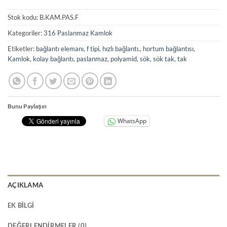
Stok kodu:
B.KAM.PAS.F
Kategoriler:
316 Paslanmaz Kamlok
Etiketler:
bağlantı elemanı
,
f tipi
,
hızlı bağlantı.
,
hortum bağlantısı
,
Kamlok
,
kolay bağlantı
,
paslanmaz
,
polyamid
,
sök
,
sök tak
,
tak
Bunu Paylaşın
WhatsApp
AÇIKLAMA
EK BILGI
DEĞERLENDIRMELER (0)