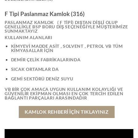
F Tipi Paslanmaz Kamlok (316)
PASLANMAZ KAMLOK ( F TİPİ) DIŞTAN DİŞLİ OLUP
GENELLİKLE BSP BORU DİŞ SEÇENEĞİYLE MÜŞTERİMİZE
SUNMAKTAYIZ
KULLANIM ALANLARI
KİMYEVİ MADDE ASİT , SOLVENT , PETROL VB TÜM
KİMYASALLAR İÇİN
DEMİR ÇELİK FABRİKALARINDA
SICAK ORTAMLAR DA
GEMİ SEKTÖRÜ DENİZ SUYU
VB BİR ÇOK AMACA UYGUN KULLANIM KOLAYLIĞI VE
GÜVENİLİR EKİPMAN OLMASI EN ÇOK TERCİH EDİLEN
BAĞLANTI PARÇALARI ARASINDADIR
KAMLOK REHBERI IÇIN TIKLAYINIZ