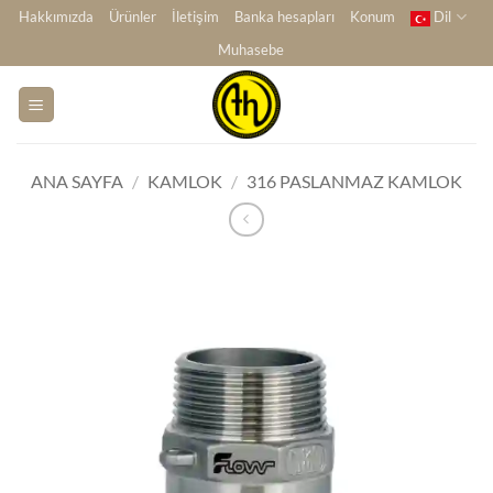
İçeriğe
Hakkımızda
Ürünler
İletişim
Banka hesapları
Konum
Dil
atla
Muhasebe
ANA SAYFA
/
KAMLOK
/
316 PASLANMAZ KAMLOK