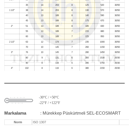
-30°C / +50°C
-22°F / +122°F
Markalama
: Mürekkep Püskürtmeli SEL-ECOSMART
Norm
ISO 1307