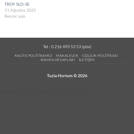
TROY SLD-SE
11 Ağustos 2025
Benzer yazı
Tel : 0 216 493 53 53 (pbx)
KALITE POLITIKAMIZ
MAKALELER
GIZLILIK POLITIKASI
BANKA HESAPLARI
İLETIŞIM
Tuzla Hortum © 2026
Desteğe ihtiyacınız olduğunda, bir mesaj uzaklıktayız.