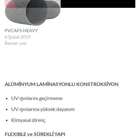
PVCAFS-HEAVY
6 Şubat 2019
Benzer yazı
ALÜMİNYUM LAMİNASYONLU KONSTRÜKSİYON
UV ışınlarını geçirmeme
UV ışınlarına yüksek dayanım
Kimyasal direnç
FLEXIBLE ve SÜREKLİ YAPI