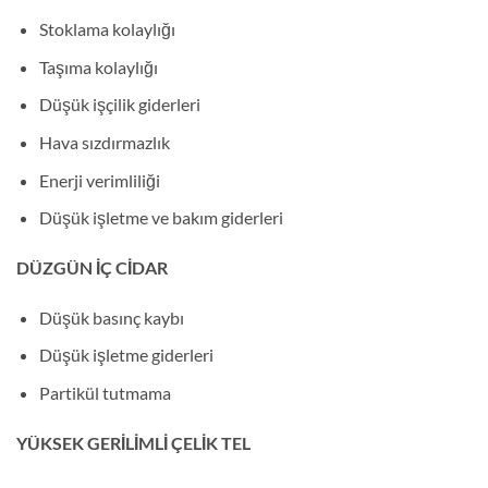
Stoklama kolaylığı
Taşıma kolaylığı
Düşük işçilik giderleri
Hava sızdırmazlık
Enerji verimliliği
Düşük işletme ve bakım giderleri
DÜZGÜN İÇ CİDAR
Düşük basınç kaybı
Düşük işletme giderleri
Partikül tutmama
YÜKSEK GERİLİMLİ ÇELİK TEL