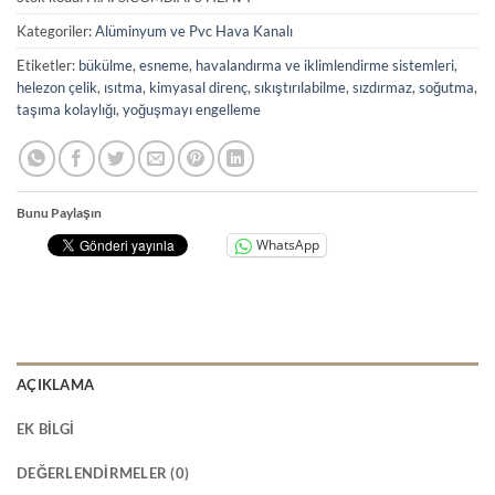
Kategoriler:
Alüminyum ve Pvc Hava Kanalı
Etiketler:
bükülme
,
esneme
,
havalandırma ve iklimlendirme sistemleri
,
helezon çelik
,
ısıtma
,
kimyasal direnç
,
sıkıştırılabilme
,
sızdırmaz
,
soğutma
,
taşıma kolaylığı
,
yoğuşmayı engelleme
Bunu Paylaşın
WhatsApp
AÇIKLAMA
EK BILGI
DEĞERLENDIRMELER (0)