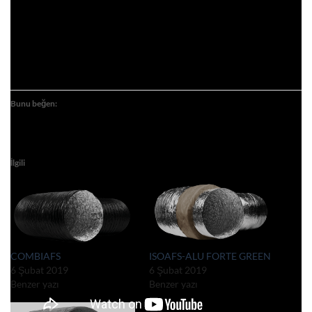
Bunu beğen:
İlgili
COMBIAFS
ISOAFS-ALU FORTE GREEN
6 Şubat 2019
6 Şubat 2019
Benzer yazı
Benzer yazı