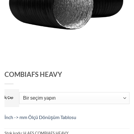
COMBIAFS HEAVY
İç Çap
İnch -> mm Ölçü Dönüşüm Tablosu
Stok kodu:
H.AFS.COMBIAFS HEAVY