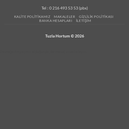
Tel : 0 216 493 53 53 (pbx)
KALITE POLITIKAMIZ
MAKALELER
GIZLILIK POLITIKASI
BANKA HESAPLARI
İLETIŞIM
Tuzla Hortum © 2026
Desteğe ihtiyacınız olduğunda, bir mesaj uzaklıktayız.