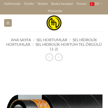
İçeriğe
Hakkımızda
Ürünler
İletişim
Banka hesapları
Konum
Dil
atla
Muhasebe
ANA SAYFA
/
SEL HORTUMLAR
/
SEL HIDROLIK
HORTUMLAR
/
SEL HIDROLIK HORTUM TEL ÖRGÜLÜ
(1-2)