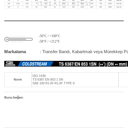
-50°C / +100°C
-58°F / +212°F
Markalama
: Transfer Bandı, Kabartmalı veya Mürekkep P
ISO 1436
Norm
TS 6387 EN 853 1 SN
SAE 100 R1 AT-R1 AT TYPE S
Bunu beğen: