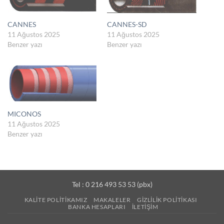
CANNES
CANNES-SD
11 Ağustos 2025
11 Ağustos 2025
Benzer yazı
Benzer yazı
MICONOS
11 Ağustos 2025
Benzer yazı
Tel : 0 216 493 53 53 (pbx)
KALITE POLITIKAMIZ
MAKALELER
GIZLILIK POLITIKASI
BANKA HESAPLARI
İLETIŞIM