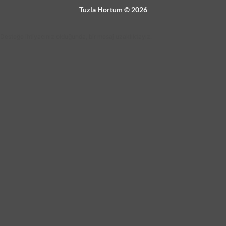
Tuzla Hortum © 2026
Desteğe ihtiyacınız olduğunda, bir mesaj uzaklıktayız.