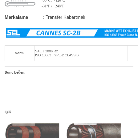
-35°C / +120°C
-31°F / +248°F
Markalama
: Transfer Kabartmalı
SAE J 2006 R2
Norm
ISO 13363 TYPE-2 CLASS B
Bunu beğen:
İlgili