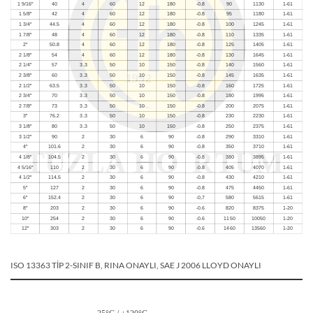
ISO 13363 TİP 2-SINIF B, RINA ONAYLI, SAE J 2006 LLOYD ONAYLI