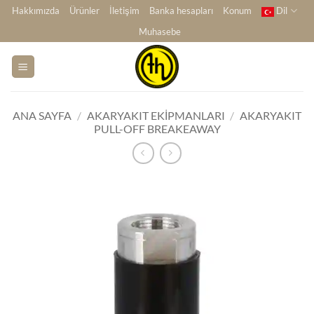
İçeriğe
Hakkımızda
Ürünler
İletişim
Banka hesapları
Konum
Dil
atla
Muhasebe
ANA SAYFA
/
AKARYAKIT EKIPMANLARI
/
AKARYAKIT
PULL-OFF BREAKEAWAY