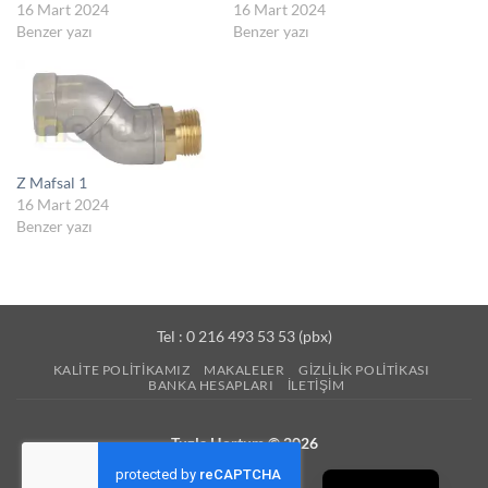
16 Mart 2024
16 Mart 2024
Benzer yazı
Benzer yazı
Z Mafsal 1
16 Mart 2024
Benzer yazı
Tel : 0 216 493 53 53 (pbx)
KALITE POLITIKAMIZ
MAKALELER
GIZLILIK POLITIKASI
BANKA HESAPLARI
İLETIŞIM
Tuzla Hortum © 2026