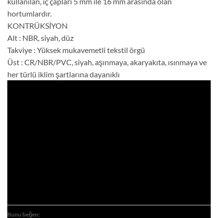
kullanılan, iç çapları 5 mm ile 16 mm arasında olan
hortumlardır.
KONTRÜKSİYON
Alt : NBR, siyah, düz
Takviye : Yüksek mukavemetli tekstil örgü
Üst : CR/NBR/PVC, siyah, aşınmaya, akaryakıta, ısınmaya ve
her türlü iklim şartlarına dayanıklı
Bunu beğen: