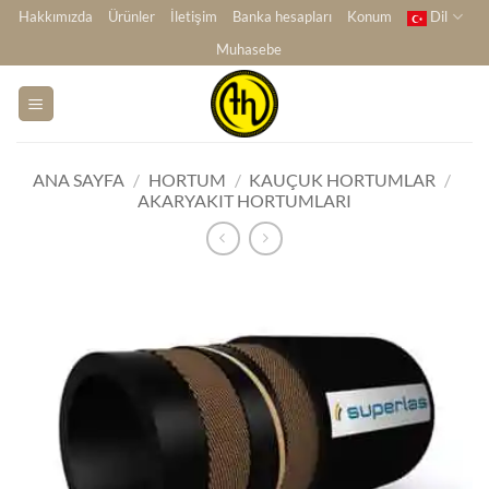
İçeriğe
Hakkımızda
Ürünler
İletişim
Banka hesapları
Konum
Dil
atla
Muhasebe
ANA SAYFA
/
HORTUM
/
KAUÇUK HORTUMLAR
/
AKARYAKIT HORTUMLARI