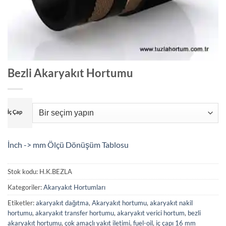
Bezli Akaryakıt Hortumu
İç Çap
İnch -> mm Ölçü Dönüşüm Tablosu
Stok kodu:
H.K.BEZLA
Kategoriler:
Akaryakıt Hortumları
Etiketler:
akaryakıt dağıtma
,
Akaryakıt hortumu
,
akaryakıt nakil
hortumu
,
akaryakıt transfer hortumu
,
akaryakıt verici hortum
,
bezli
akaryakıt hortumu
,
çok amaçlı yakıt iletimi
,
fuel-oil
,
iç çapı 16 mm