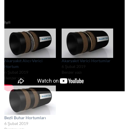
İlgili
Akaryakıt Alıcı-Verici
Akaryakıt Verici Hortumlar
Hortum
6 Şubat 2019
6 Şubat 2019
Benzer yazı
Benzer yazı
Bezli Buhar Hortumları
6 Şubat 2019