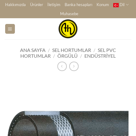
İçeriğe
Hakkımızda
Ürünler
İletişim
Banka hesapları
Konum
Dil
atla
Muhasebe
ANA SAYFA
/
SEL HORTUMLAR
/
SEL PVC
HORTUMLAR
/
ÖRGÜLÜ
/
ENDÜSTRIYEL