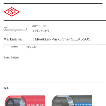
-10°C / +60°C
-14°F / +140°F
Markalama
: Mürekkep Püskürtmeli SEL ASSOS
Norm
ISO 1307
Bunu beğen:
İlgili