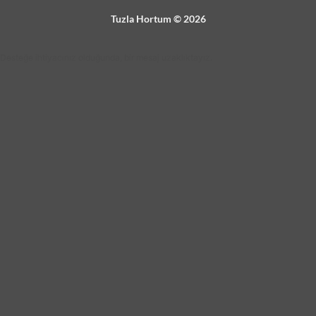
Tuzla Hortum © 2026
Desteğe ihtiyacınız olduğunda, bir mesaj uzaklıktayız.