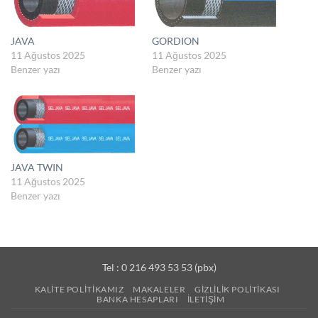
JAVA
GORDION
11 Ağustos 2025
11 Ağustos 2025
Benzer yazı
Benzer yazı
JAVA TWIN
11 Ağustos 2025
Benzer yazı
Tel : 0 216 493 53 53 (pbx)
KALITE POLITIKAMIZ
MAKALELER
GIZLILIK POLITIKASI
BANKA HESAPLARI
İLETIŞIM