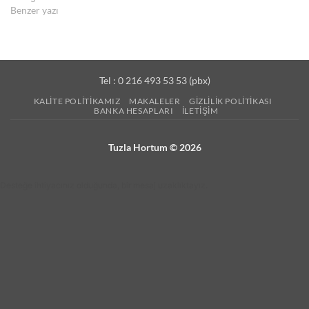
Benzer yazı
Tel : 0 216 493 53 53 (pbx)
KALITE POLITIKAMIZ
MAKALELER
GIZLILIK POLITIKASI
BANKA HESAPLARI
İLETIŞIM
Tuzla Hortum © 2026
Desteğe ihtiyacınız olduğunda, bir mesaj uzaklıktayız.