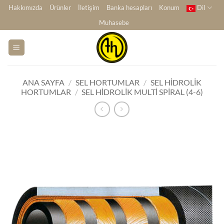
İçeriğe
Hakkımızda
Ürünler
İletişim
Banka hesapları
Konum
Dil
atla
Muhasebe
ANA SAYFA
/
SEL HORTUMLAR
/
SEL HIDROLIK
HORTUMLAR
/
SEL HIDROLIK MULTI SPIRAL (4-6)