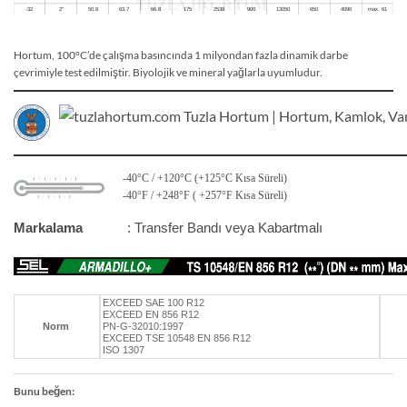
Hortum, 100°C’de çalışma basıncında 1 milyondan fazla dinamik darbe
çevrimiyle test edilmiştir. Biyolojik ve mineral yağlarla uyumludur.
-40°C / +120°C (+125°C Kısa Süreli)
-40°F / +248°F ( +257°F Kısa Süreli)
Markalama
: Transfer Bandı veya Kabartmalı
EXCEED SAE 100 R12
EXCEED EN 856 R12
Norm
PN-G-32010:1997
EXCEED TSE 10548 EN 856 R12
ISO 1307
Bunu beğen: