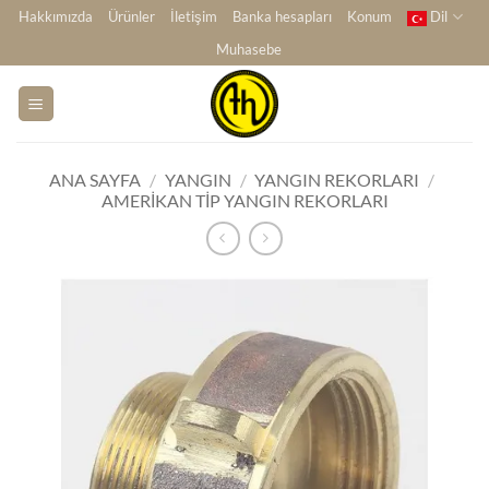
İçeriğe
Hakkımızda
Ürünler
İletişim
Banka hesapları
Konum
Dil
atla
Muhasebe
ANA SAYFA
/
YANGIN
/
YANGIN REKORLARI
/
AMERIKAN TIP YANGIN REKORLARI