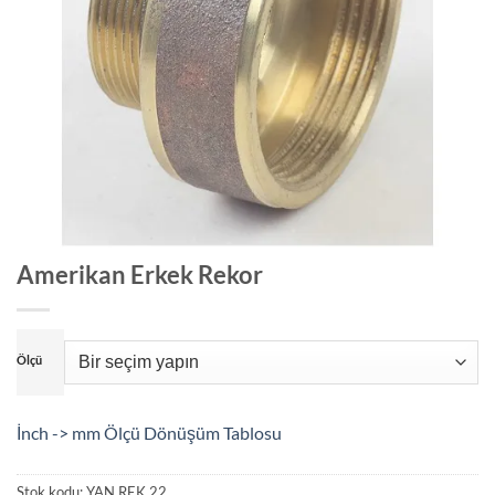
Amerikan Erkek Rekor
Ölçü
İnch -> mm Ölçü Dönüşüm Tablosu
Stok kodu:
YAN.REK.22