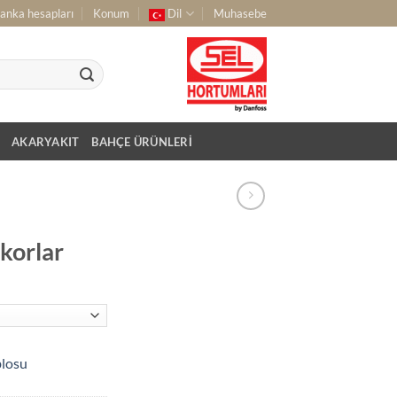
anka hesapları
Konum
Dil
Muhasebe
AKARYAKIT
BAHÇE ÜRÜNLERI
korlar
blosu