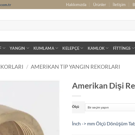
Hakkımızda
Ürünler
İletişim
B
.com.tr
F
YANGIN
KUMLAMA
KELEPÇE
KAMLOK
FITTINGS
EKORLARI
/
AMERIKAN TIP YANGIN REKORLARI
Amerikan Dişi Re
Ölçü
İnch -> mm Ölçü Dönüşüm Ta