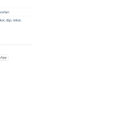
orları
kor
,
dişi
,
rekor
,
sApp